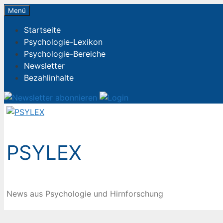
Zum
Menü
Inhalt
Startseite
springen
Psychologie-Lexikon
Psychologie-Bereiche
Newsletter
Bezahlinhalte
PSYLEX
News aus Psychologie und Hirnforschung