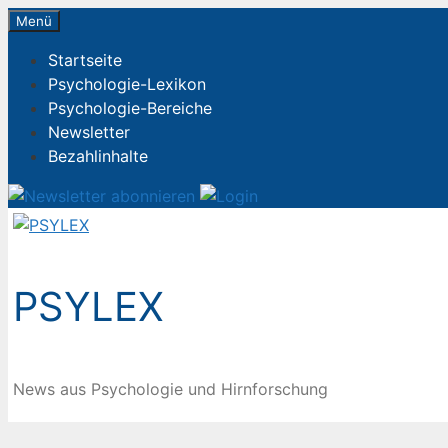
Zum
Menü
Inhalt
Startseite
springen
Psychologie-Lexikon
Psychologie-Bereiche
Newsletter
Bezahlinhalte
PSYLEX
News aus Psychologie und Hirnforschung