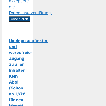
akzeptiere
die
Datenschutzerklärung.
Uneingeschränkter
und
werbefreier
Zugang
zu allen
Inhalten!
Kein
Abo!
(Schon
ab 1,67€
für den
Monat)