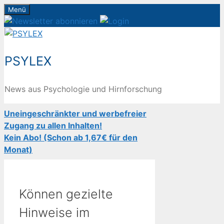
Zum
Menü
Inhalt
springen
PSYLEX
News aus Psychologie und Hirnforschung
Uneingeschränkter und werbefreier
Zugang zu allen Inhalten!
Kein Abo! (Schon ab 1,67€ für den
Monat)
Können gezielte
Hinweise im