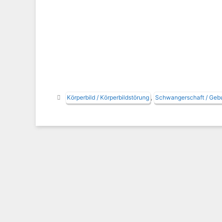
Schlagwörter
Körperbild / Körperbildstörung
,
Schwangerschaft / Geb