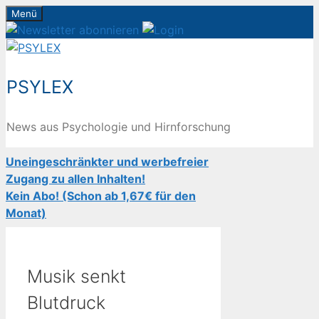
Zum
Menü
Inhalt
springen
PSYLEX
News aus Psychologie und Hirnforschung
Uneingeschränkter und werbefreier
Zugang zu allen Inhalten!
Kein Abo! (Schon ab 1,67€ für den
Monat)
Musik senkt
Blutdruck