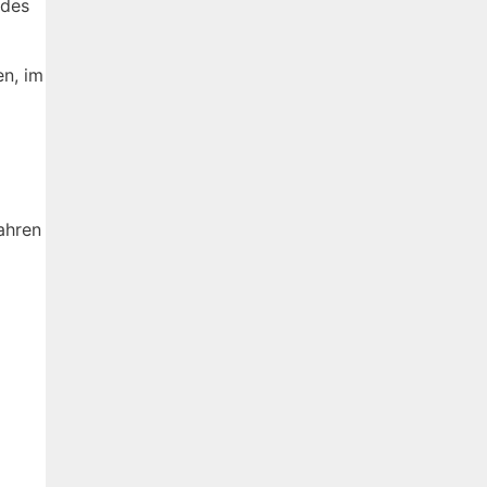
 des
en, im
ahren