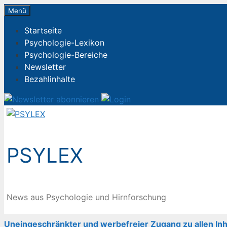
Zum
Menü
Inhalt
Startseite
springen
Psychologie-Lexikon
Psychologie-Bereiche
Newsletter
Bezahlinhalte
PSYLEX
News aus Psychologie und Hirnforschung
Uneingeschränkter und werbefreier Zugang zu allen Inh