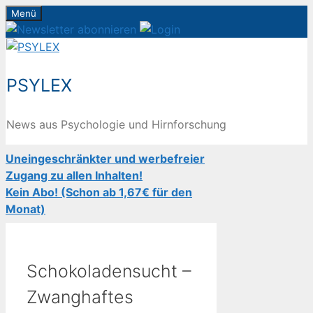
Zum
Menü
Inhalt
springen
PSYLEX
News aus Psychologie und Hirnforschung
Uneingeschränkter und werbefreier
Zugang zu allen Inhalten!
Kein Abo! (Schon ab 1,67€ für den
Monat)
Schokoladensucht –
Zwanghaftes