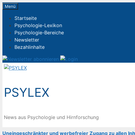
Zum
Menü
Inhalt
Startseite
springen
Psychologie-Lexikon
Psychologie-Bereiche
Newsletter
Bezahlinhalte
PSYLEX
News aus Psychologie und Hirnforschung
Uneingeschränkter und werbefreier Zugang zu allen Inh