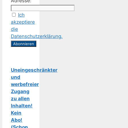
Adresse:
Ich
akzeptiere
die
Datenschutzerklärung.
Uneingeschränkter
und
werbefreier
Zugang
zu allen
Inhalten!
Kein
Abo!
(Schon