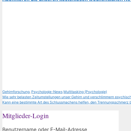
Kategorien
Schlagwörter
Gehirnforschung
,
Psychologie-News
Multitasking (Psychologie)
Wie sehr belasten Zeitumstellungen unser Gehirn und verschlimmern psychis
Kann eine bestimmte Art des Schlussmachens helfen, den Trennungsschmerz b
Mitglieder-Login
Benutzername oder E-Mail-Adresse