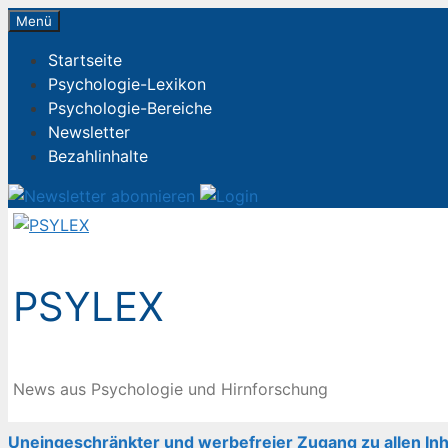
Zum
Menü
Inhalt
Startseite
springen
Psychologie-Lexikon
Psychologie-Bereiche
Newsletter
Bezahlinhalte
PSYLEX
News aus Psychologie und Hirnforschung
Uneingeschränkter und werbefreier Zugang zu allen Inh