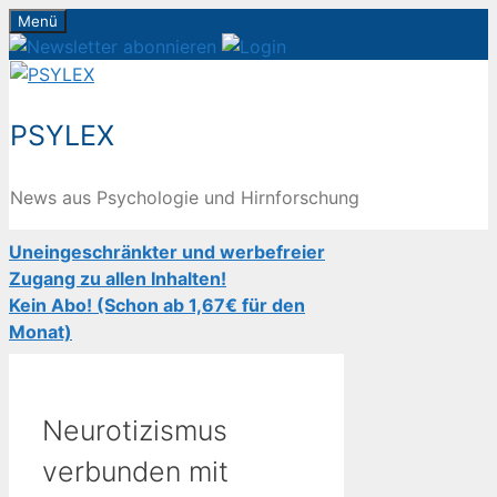
Zum
Menü
Inhalt
springen
PSYLEX
News aus Psychologie und Hirnforschung
Uneingeschränkter und werbefreier
Zugang zu allen Inhalten!
Kein Abo! (Schon ab 1,67€ für den
Monat)
Neurotizismus
verbunden mit