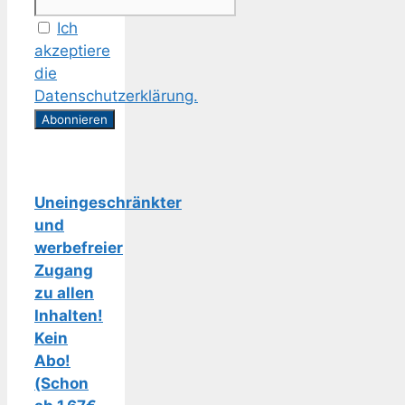
Ich
akzeptiere
die
Datenschutzerklärung.
Uneingeschränkter
und
werbefreier
Zugang
zu allen
Inhalten!
Kein
Abo!
(Schon