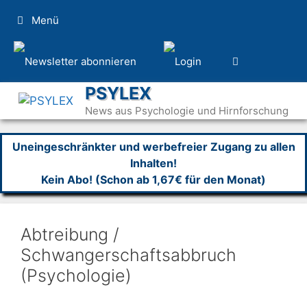
Zum
Menü
Inhalt
springen
PSYLEX
News aus Psychologie und Hirnforschung
Uneingeschränkter und werbefreier Zugang zu allen
Inhalten!
Kein Abo! (Schon ab 1,67€ für den Monat)
Abtreibung /
Schwangerschaftsabbruch
(Psychologie)