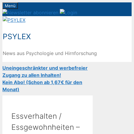
Zum
Menü
Inhalt
springen
PSYLEX
News aus Psychologie und Hirnforschung
Uneingeschränkter und werbefreier
Zugang zu allen Inhalten!
Kein Abo! (Schon ab 1,67€ für den
Monat)
Essverhalten /
Essgewohnheiten –