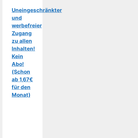
Uneingeschränkter
und
werbefreier
Zugang
zu allen
Inhalten!
Kein
Abo!
(Schon
ab 1,67€
für den
Monat)