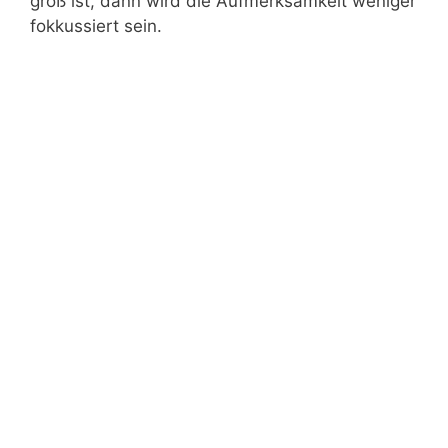
groß ist, dann wird die Aufmerksamkeit weniger
fokkussiert sein.