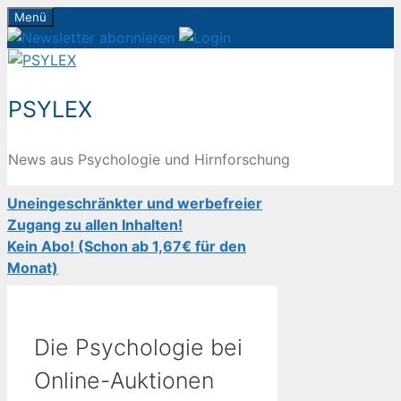
Zum
Menü
Inhalt
springen
PSYLEX
News aus Psychologie und Hirnforschung
Uneingeschränkter und werbefreier
Zugang zu allen Inhalten!
Kein Abo! (Schon ab 1,67€ für den
Monat)
Die Psychologie bei
Online-Auktionen