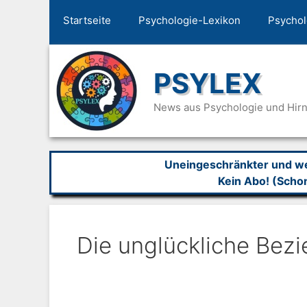
Zum
Startseite
Psychologie-Lexikon
Psychol
Inhalt
springen
PSYLEX
News aus Psychologie und Hir
Uneingeschränkter und wer
Kein Abo! (Scho
Die unglückliche Bez