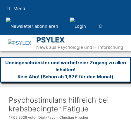
Zum
Menü
Inhalt
springen
PSYLEX
News aus Psychologie und Hirnforschung
Uneingeschränkter und werbefreier Zugang zu allen
Inhalten!
Kein Abo! (Schon ab 1,67€ für den Monat)
Psychostimulans hilfreich bei
krebsbedingter Fatigue
17.05.2026
Autor: Dipl.-Psych. Christian Hilscher