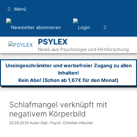
Zum
Menü
Inhalt
springen
PSYLEX
News aus Psychologie und Hirnforschung
Uneingeschränkter und werbefreier Zugang zu allen
Inhalten!
Kein Abo! (Schon ab 1,67€ für den Monat)
Schlafmangel verknüpft mit
negativem Körperbild
22.05.2025
Autor: Dipl.-Psych. Christian Hilscher