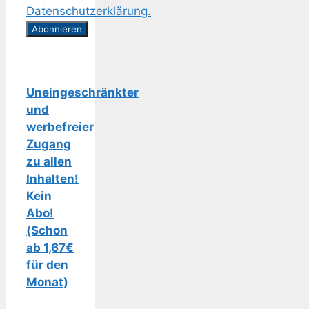
Datenschutzerklärung.
Uneingeschränkter
und
werbefreier
Zugang
zu allen
Inhalten!
Kein
Abo!
(Schon
ab 1,67€
für den
Monat)