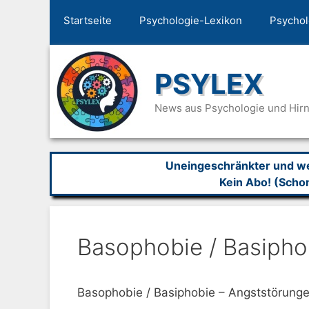
Zum
Startseite
Psychologie-Lexikon
Psychol
Inhalt
springen
PSYLEX
News aus Psychologie und Hir
Uneingeschränkter und wer
Kein Abo! (Scho
Basophobie / Basipho
Basophobie / Basiphobie – Angststörunge