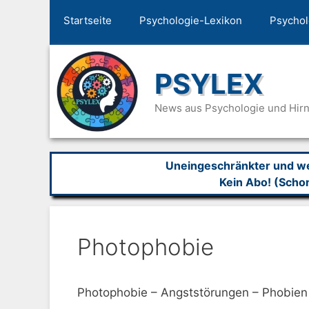
Zum
Startseite
Psychologie-Lexikon
Psychol
Inhalt
springen
PSYLEX
News aus Psychologie und Hir
Uneingeschränkter und wer
Kein Abo! (Scho
Photophobie
Photophobie – Angststörungen – Phobien 