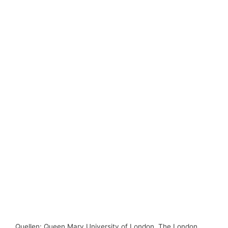
Quellen: Queen Mary University of London, The London