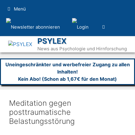
Zum
Menü
Inhalt
springen
PSYLEX
News aus Psychologie und Hirnforschung
Uneingeschränkter und werbefreier Zugang zu allen
Inhalten!
Kein Abo! (Schon ab 1,67€ für den Monat)
Meditation gegen
posttraumatische
Belastungsstörung