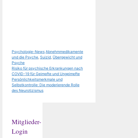
Kategorien
Schlagwörter
Psychologie-News
Abnehmmedikamente
und die Psyche
,
Suizid
,
Übergewicht und
Psyche
Risiko für psychische Erkrankungen nach
COVID-19 für Geimpfte und Ungeimpfte
Persönlichkeitsmerkmale und
Selbstkontrolle: Die moderierende Rolle
des Neurotizismus
Mitglieder-
Login