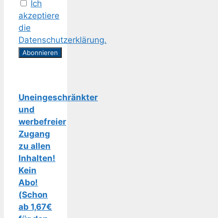
Ich
akzeptiere
die
Datenschutzerklärung.
Uneingeschränkter
und
werbefreier
Zugang
zu allen
Inhalten!
Kein
Abo!
(Schon
ab 1,67€