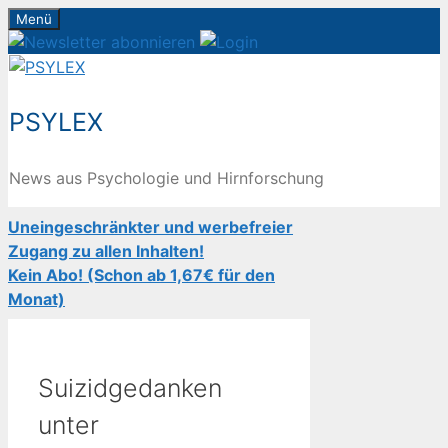
Zum
Menü
Inhalt
springen
PSYLEX
News aus Psychologie und Hirnforschung
Uneingeschränkter und werbefreier
Zugang zu allen Inhalten!
Kein Abo! (Schon ab 1,67€ für den
Monat)
Suizidgedanken
unter