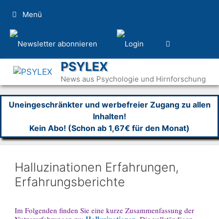
Zum
Menü
Inhalt
springen
PSYLEX
News aus Psychologie und Hirnforschung
Uneingeschränkter und werbefreier Zugang zu allen
Inhalten!
Kein Abo! (Schon ab 1,67€ für den Monat)
Halluzinationen Erfahrungen,
Erfahrungsberichte
Im Folgenden finden Sie eine kurze Zusammenfassung der