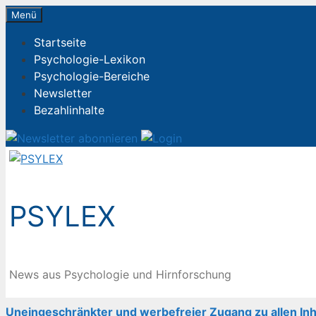
Zum
Menü
Inhalt
Startseite
springen
Psychologie-Lexikon
Psychologie-Bereiche
Newsletter
Bezahlinhalte
PSYLEX
News aus Psychologie und Hirnforschung
Uneingeschränkter und werbefreier Zugang zu allen Inh