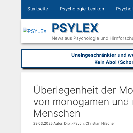
Zum
Startseite
Psychologie-Lexikon
Psychol
Inhalt
springen
PSYLEX
News aus Psychologie und Hirnforsch
Uneingeschränkter und wer
Kein Abo! (Scho
Überlegenheit der Mo
von monogamen und 
Menschen
29.03.2025
Autor: Dipl.-Psych. Christian Hilscher