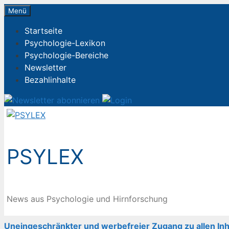
Zum
Menü
Inhalt
Startseite
springen
Psychologie-Lexikon
Psychologie-Bereiche
Newsletter
Bezahlinhalte
PSYLEX
News aus Psychologie und Hirnforschung
Uneingeschränkter und werbefreier Zugang zu allen Inh