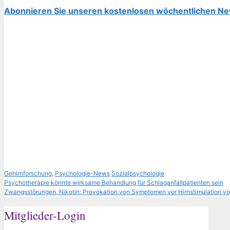
Abonnieren Sie unseren kostenlosen wöchentlichen Ne
Kategorien
Schlagwörter
Gehirnforschung
,
Psychologie-News
Sozialpsychologie
Psychotherapie könnte wirksame Behandlung für Schlaganfallpatienten sein
Zwangsstörungen, Nikotin: Provokation von Symptomen vor Hirnstimulation v
Mitglieder-Login