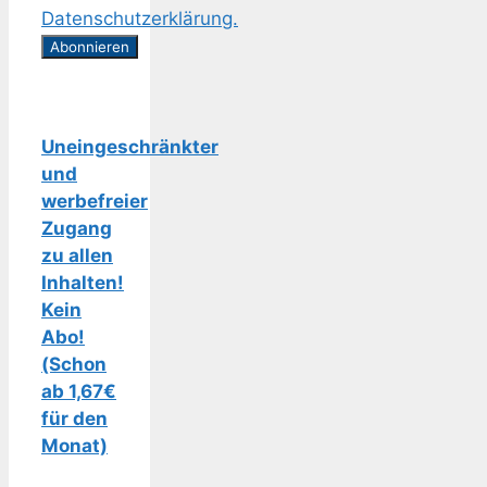
Datenschutzerklärung.
Uneingeschränkter
und
werbefreier
Zugang
zu allen
Inhalten!
Kein
Abo!
(Schon
ab 1,67€
für den
Monat)