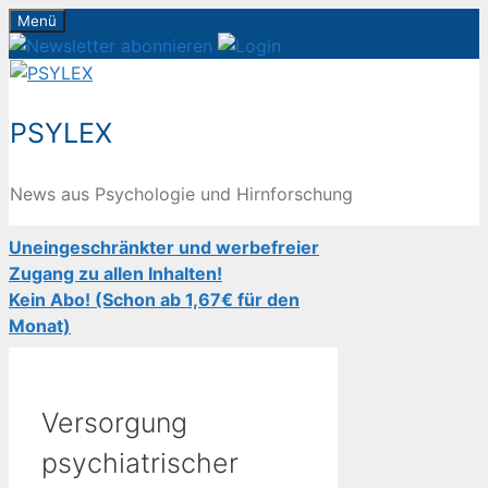
Zum
Menü
Inhalt
springen
PSYLEX
News aus Psychologie und Hirnforschung
Uneingeschränkter und werbefreier
Zugang zu allen Inhalten!
Kein Abo! (Schon ab 1,67€ für den
Monat)
Versorgung
psychiatrischer