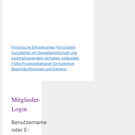
Kategorien
Schlagwörter
Psychische Erkrankungen
Psychiatrie
Suizidalität mit Gewaltbereitschaft und
externalisierendem Verhalten verbunden
Frühe Prognosefaktoren für kognitive
Beeinträchtigungen und Demenz
Mitglieder-
Login
Benutzername
oder E-