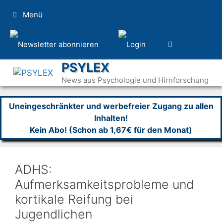
Zum
Menü
Inhalt
springen
PSYLEX
News aus Psychologie und Hirnforschung
Uneingeschränkter und werbefreier Zugang zu allen
Inhalten!
Kein Abo! (Schon ab 1,67€ für den Monat)
ADHS:
Aufmerksamkeitsprobleme und
kortikale Reifung bei
Jugendlichen