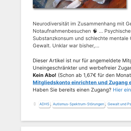
Neurodiversität im Zusammenhang mit G
Notaufnahmenbesuchen 🧠 … Psychische u
Substanzkonsum und schlechte mentale G
Gewalt. Unklar war bisher,...
Dieser Artikel ist nur für angemeldete Mitg
Uneingeschränkter und werbefreier Zugang
Kein Abo!
(Schon ab 1,67€ für den Monat
Mitgliedskonto einrichten und Zugang
Haben Sie bereits einen Zugang?
Hier ei
Schlagwörter
ADHS
,
Autismus-Spektrum-Störungen
,
Gewalt und P