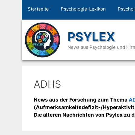
Zum
Startseite
Psychologie-Lexikon
Psychol
Inhalt
springen
PSYLEX
News aus Psychologie und Hir
ADHS
News aus der Forschung zum Thema
A
(Aufmerksamkeitsdefizit-/Hyperaktivit
Die älteren Nachrichten von Psylex zu