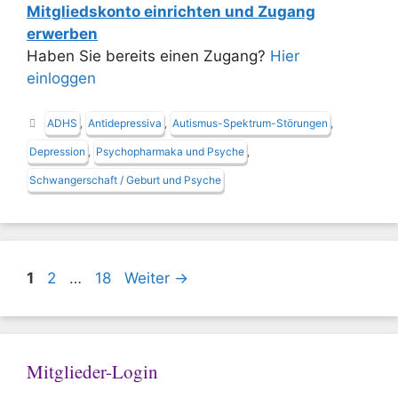
Mitgliedskonto einrichten und Zugang
erwerben
Haben Sie bereits einen Zugang?
Hier
einloggen
Schlagwörter
ADHS
,
Antidepressiva
,
Autismus-Spektrum-Störungen
,
Depression
,
Psychopharmaka und Psyche
,
Schwangerschaft / Geburt und Psyche
Seite
Seite
Seite
1
2
…
18
Weiter
→
Mitglieder-Login