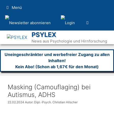
Zum
Menü
Inhalt
springen
PSYLEX
News aus Psychologie und Hirnforschung
Uneingeschränkter und werbefreier Zugang zu allen
Inhalten!
Kein Abo! (Schon ab 1,67€ für den Monat)
Masking (Camouflaging) bei
Autismus, ADHS
22.02.2024
Autor: Dipl.-Psych. Christian Hilscher