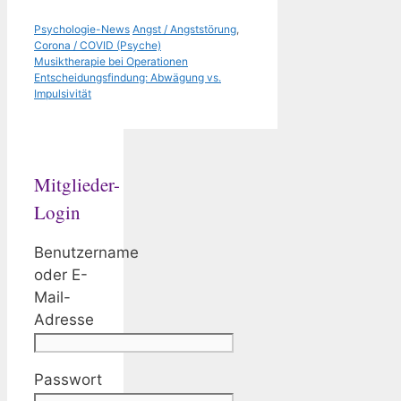
Kategorien
Schlagwörter
Psychologie-News
Angst / Angststörung
,
Corona / COVID (Psyche)
Musiktherapie bei Operationen
Entscheidungsfindung: Abwägung vs.
Impulsivität
Mitglieder-
Login
Benutzername
oder E-
Mail-
Adresse
Passwort