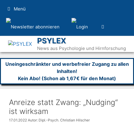
Zum
Menü
Inhalt
springen
PSYLEX
News aus Psychologie und Hirnforschung
Uneingeschränkter und werbefreier Zugang zu allen
Inhalten!
Kein Abo! (Schon ab 1,67€ für den Monat)
Anreize statt Zwang: „Nudging“
ist wirksam
17.01.2022
Autor: Dipl.-Psych. Christian Hilscher