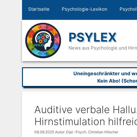
Zum
Startseite
Psychologie-Lexikon
Psychol
Inhalt
springen
PSYLEX
News aus Psychologie und Hir
Uneingeschränkter und wer
Kein Abo! (Scho
Auditive verbale Hallu
Hirnstimulation hilfrei
08.08.2025
Autor: Dipl.-Psych. Christian Hilscher