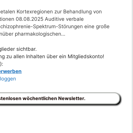
ietalen Kortexregionen zur Behandlung von
tionen 08.08.2025 Auditive verbale
t Schizophrenie-Spektrum-Störungen eine große
genüber pharmakologischen…
lieder sichtbar.
 zu allen Inhalten über ein Mitgliedskonto!
):
 erwerben
nloggen
stenlosen wöchentlichen Newsletter.