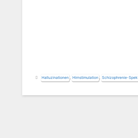
Schlagwörter
Halluzinationen
,
Hirnstimulation
,
Schizophrenie-Spek