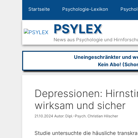
Zum
Startseite
Psychologie-Lexikon
Psychol
Inhalt
springen
PSYLEX
News aus Psychologie und Hirnforsch
Uneingeschränkter und wer
Kein Abo! (Scho
Depressionen: Hirnst
wirksam und sicher
21.10.2024
Autor: Dipl.-Psych. Christian Hilscher
Studie untersuchte die häusliche transkra