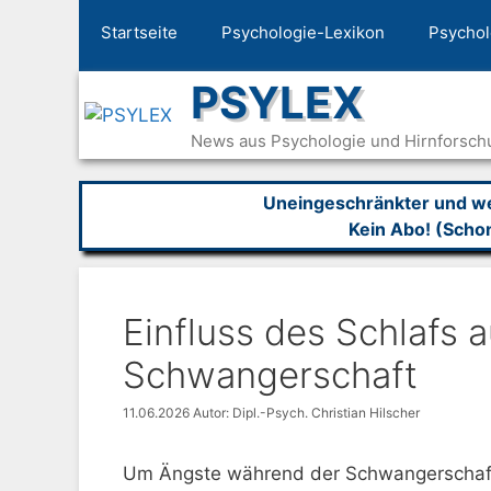
Zum
Startseite
Psychologie-Lexikon
Psychol
Inhalt
springen
PSYLEX
News aus Psychologie und Hirnforsch
Uneingeschränkter und wer
Kein Abo! (Scho
Einfluss des Schlafs 
Schwangerschaft
11.06.2026
Autor: Dipl.-Psych. Christian Hilscher
Um Ängste während der Schwangerschaft a