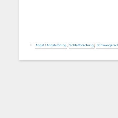
Schlagwörter
Angst / Angststörung
,
Schlafforschung
,
Schwangerscha