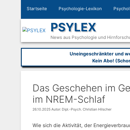
Zum
Startseite
Psychologie-Lexikon
Psychol
Inhalt
springen
PSYLEX
News aus Psychologie und Hirnforsch
Uneingeschränkter und wer
Kein Abo! (Scho
Das Geschehen im Ge
im NREM-Schlaf
26.10.2025
Autor: Dipl.-Psych. Christian Hilscher
Wie sich die Aktivität, der Energieverbr