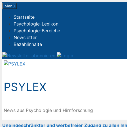
Zum
Menü
Inhalt
Startseite
springen
Psychologie-Lexikon
Psychologie-Bereiche
Newsletter
Bezahlinhalte
PSYLEX
News aus Psychologie und Hirnforschung
Uneingeschränkter und werbefreier Zugang zu allen Inh