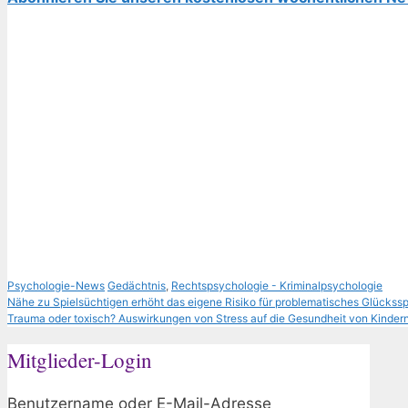
Kategorien
Schlagwörter
Psychologie-News
Gedächtnis
,
Rechtspsychologie - Kriminalpsychologie
Nähe zu Spielsüchtigen erhöht das eigene Risiko für problematisches Glückssp
Trauma oder toxisch? Auswirkungen von Stress auf die Gesundheit von Kinder
Mitglieder-Login
Benutzername oder E-Mail-Adresse