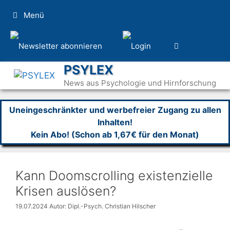
Zum
Menü
Inhalt
springen
PSYLEX
News aus Psychologie und Hirnforschung
Uneingeschränkter und werbefreier Zugang zu allen
Inhalten!
Kein Abo! (Schon ab 1,67€ für den Monat)
Kann Doomscrolling existenzielle
Krisen auslösen?
19.07.2024
Autor: Dipl.-Psych. Christian Hilscher