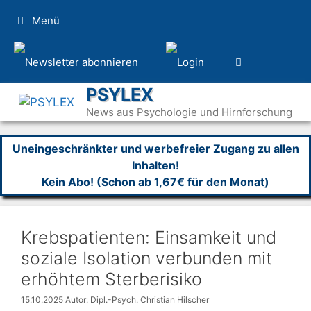
Zum
Menü
Inhalt
springen
PSYLEX
News aus Psychologie und Hirnforschung
Uneingeschränkter und werbefreier Zugang zu allen
Inhalten!
Kein Abo! (Schon ab 1,67€ für den Monat)
Krebspatienten: Einsamkeit und
soziale Isolation verbunden mit
erhöhtem Sterberisiko
15.10.2025
Autor: Dipl.-Psych. Christian Hilscher