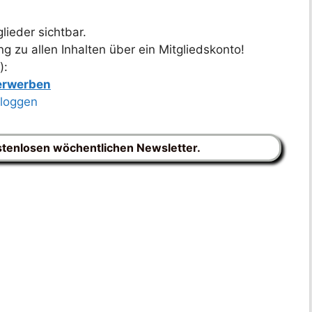
lieder sichtbar.
 zu allen Inhalten über ein Mitgliedskonto!
):
 erwerben
nloggen
stenlosen wöchentlichen Newsletter.