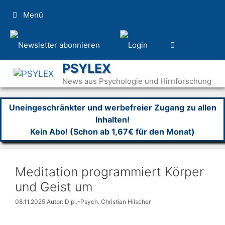
Zum
Menü
Inhalt
springen
PSYLEX
News aus Psychologie und Hirnforschung
Uneingeschränkter und werbefreier Zugang zu allen
Inhalten!
Kein Abo! (Schon ab 1,67€ für den Monat)
Meditation programmiert Körper
und Geist um
08.11.2025
Autor: Dipl.-Psych. Christian Hilscher