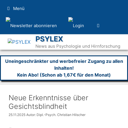
Zum
Menü
Inhalt
springen
PSYLEX
News aus Psychologie und Hirnforschung
Uneingeschränkter und werbefreier Zugang zu allen
Inhalten!
Kein Abo! (Schon ab 1,67€ für den Monat)
Neue Erkenntnisse über
Gesichtsblindheit
25.11.2025
Autor: Dipl.-Psych. Christian Hilscher