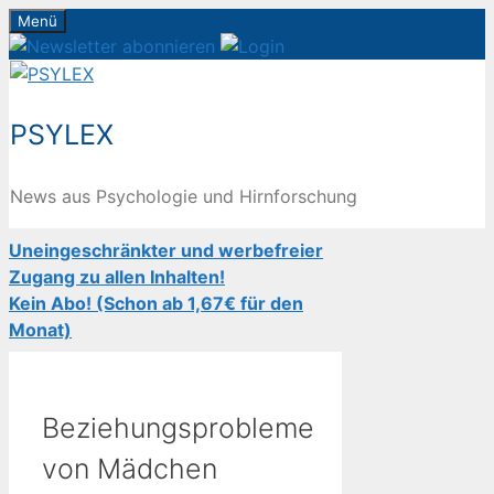
Zum
Menü
Inhalt
springen
PSYLEX
News aus Psychologie und Hirnforschung
Uneingeschränkter und werbefreier
Zugang zu allen Inhalten!
Kein Abo! (Schon ab 1,67€ für den
Monat)
Beziehungsprobleme
von Mädchen