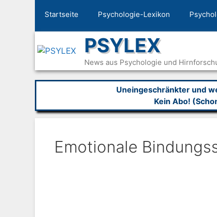
Zum
Startseite
Psychologie-Lexikon
Psychol
Inhalt
springen
PSYLEX
News aus Psychologie und Hirnforsch
Uneingeschränkter und wer
Kein Abo! (Scho
Emotionale Bindungs