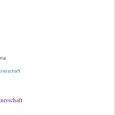
eme
tnerschaft
nerschaft