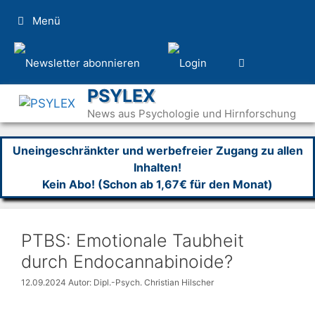
Zum
Menü
Inhalt
springen
PSYLEX
News aus Psychologie und Hirnforschung
Uneingeschränkter und werbefreier Zugang zu allen
Inhalten!
Kein Abo! (Schon ab 1,67€ für den Monat)
PTBS: Emotionale Taubheit
durch Endocannabinoide?
12.09.2024
Autor: Dipl.-Psych. Christian Hilscher