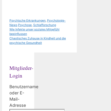
Kategorien
Psychische Erkrankungen
,
Psychologie-
Schlagwörter
News
Psychose
,
Schlafforschung
Wie Infekte unser soziales Mitgefühl
beeinflussen
Chaotisches Zuhause in Kindheit und die
psychische Gesundheit
Mitglieder-
Login
Benutzername
oder E-
Mail-
Adresse