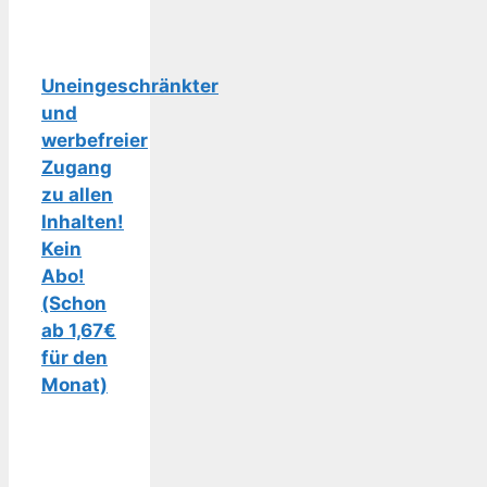
Uneingeschränkter
und
werbefreier
Zugang
zu allen
Inhalten!
Kein
Abo!
(Schon
ab 1,67€
für den
Monat)