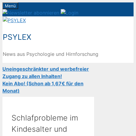
Zum
Menü
Inhalt
springen
PSYLEX
News aus Psychologie und Hirnforschung
Uneingeschränkter und werbefreier
Zugang zu allen Inhalten!
Kein Abo! (Schon ab 1,67€ für den
Monat)
Schlafprobleme im
Kindesalter und