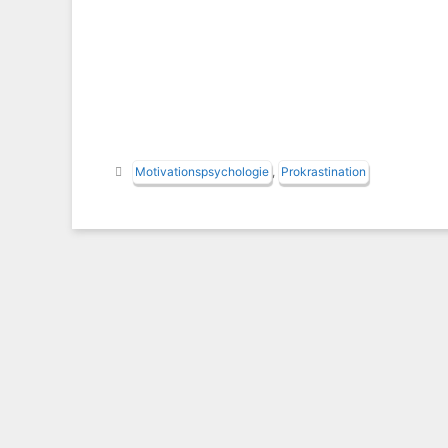
Schlagwörter
Motivationspsychologie
,
Prokrastination