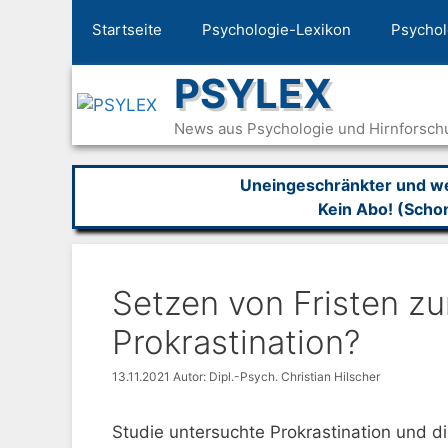
Zum
Startseite
Psychologie-Lexikon
Psychol
Inhalt
springen
PSYLEX
News aus Psychologie und Hirnforsch
Uneingeschränkter und wer
Kein Abo! (Scho
Setzen von Fristen z
Prokrastination?
13.11.2021
Autor: Dipl.-Psych. Christian Hilscher
Studie untersuchte Prokrastination und di